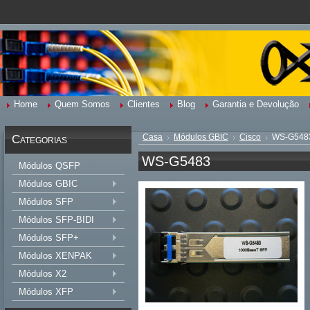
Home
Quem Somos
Clientes
Blog
Garantia e Devolução
Categorias
Casa
Módulos GBIC
Cisco
WS-G548
WS-G5483
Módulos QSFP
Módulos GBIC
Módulos SFP
Módulos SFP-BIDI
Módulos SFP+
Módulos XENPAK
Módulos X2
Módulos XFP