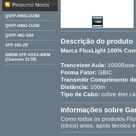
Produtos Novos
QSFP-H40G-CU3M
QSFP-H40G-CU1M
QSFP-40G-SR4
Descrição do produto
SFP-10G-ZR
Marca FluxLight 100% Com
DWDM-SFP-XXXX-40KM
(Channels 21-59)
Tranceiver Aula:
1000Base
Forma Fator:
GBIC
Transmitir Comprimento d
Distância:
100m
Tipo de Cabo:
cobre éter c
Informações sobre Gar
Como todos os produtos Fluxl
(cinco) anos, apoio tecnico